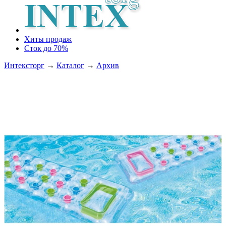
Хиты продаж
Сток до 70%
Интексторг
→
Каталог
→
Архив