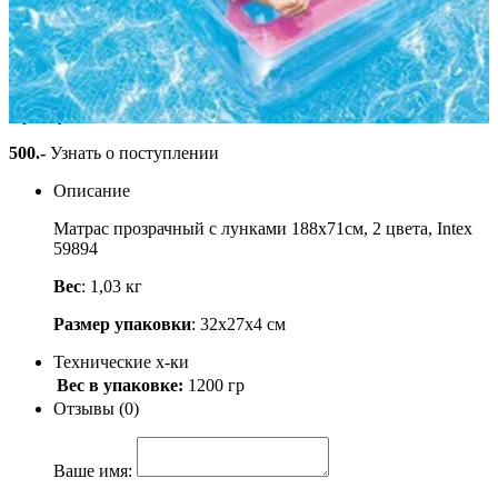
лунками 188х71см, 2 цвета,
Intex 59894
Артикул: 59894
500
.-
Узнать о поступлении
Описание
Матрас прозрачный с лунками 188х71см, 2 цвета, Intex
59894
Вес
: 1,03 кг
Размер упаковки
: 32х27х4 см
Технические х-ки
Вес в упаковке:
1200 гр
Отзывы (0)
Ваше имя: