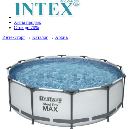
Хиты продаж
Сток до 70%
Интексторг
→
Каталог
→
Архив