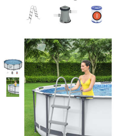
Бассейн каркасный +
фильтр-насос 366х100см
BestWay 56418