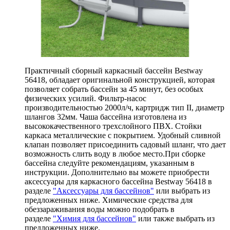
Артикул: 56418
16 450
.-
Узнать о поступлении
Описание
Практичный сборный каркасный бассейн Bestway
56418, обладает оригинальной конструкцией, которая
позволяет собрать бассейн за 45 минут, без особых
физических усилий. Фильтр-насос
производительностью 2000л/ч, картридж тип II, диаметр
шлангов 32мм. Чаша бассейна изготовлена из
высококачественного трехслойного ПВХ. Стойки
каркаса металлические с покрытием. Удобный сливной
клапан позволяет присоединить садовый шланг, что дает
возможность слить воду в любое место.При сборке
бассейна следуйте рекомендациям, указанным в
инструкции. Дополнительно вы можете приобрести
аксессуары для каркасного бассейна Bestway 56418 в
разделе
"Аксессуары для бассейнов"
или выбрать из
предложенных ниже. Химические средства для
обеззараживания воды можно подобрать в
разделе
"Химия для бассейнов"
или также выбрать из
предложенных ниже.