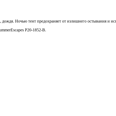
а, дождя. Ночью тент предохраняет от излишнего остывания и ис
 SummerEscapes Р20-1852-B.