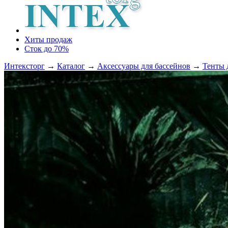
Хиты продаж
Сток до 70%
Интексторг
→
Каталог
→
Аксессуары для бассейнов
→
Тенты 