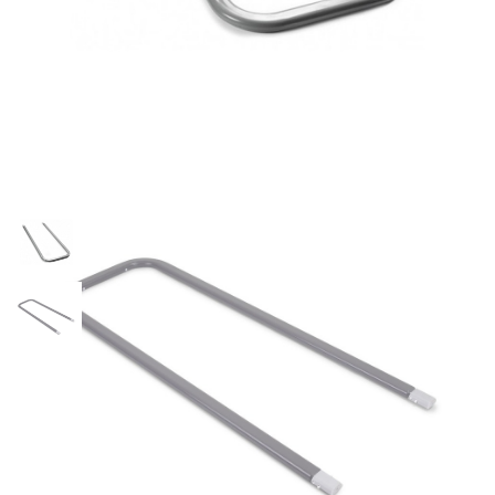
Опора U-образная
каркасного бассейна, Intex
10937