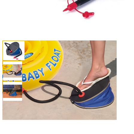
Насос ножной 32см Intex
68610