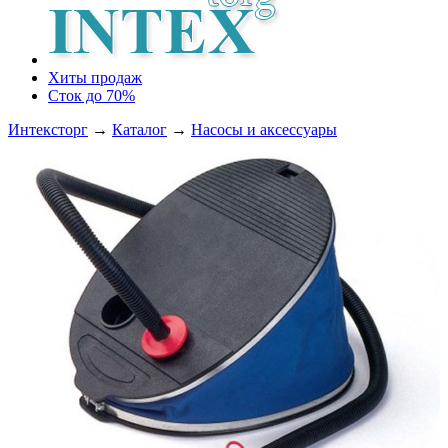
Хиты продаж
Сток до 70%
Интексторг
→
Каталог
→
Насосы и аксессуары