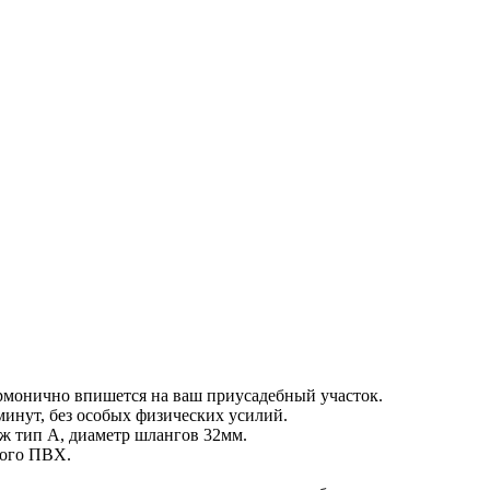
армонично впишется на ваш приусадебный участок.
минут, без особых физических усилий.
ж тип А, диаметр шлангов 32мм.
ного ПВХ.