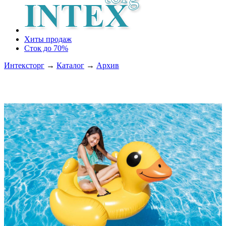
Хиты продаж
Сток до 70%
Интексторг
→
Каталог
→
Архив