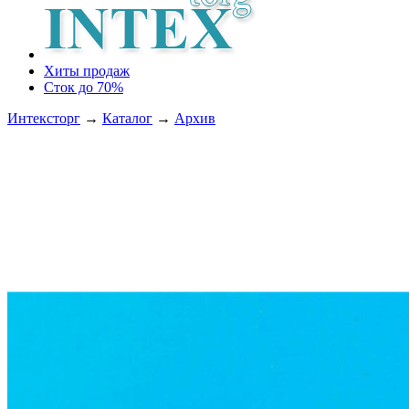
Хиты продаж
Сток до 70%
Интексторг
→
Каталог
→
Архив