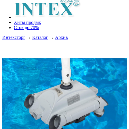
Хиты продаж
Сток до 70%
Интексторг
→
Каталог
→
Архив