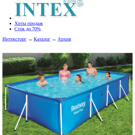
Хиты продаж
Сток до 70%
Интексторг
→
Каталог
→
Архив