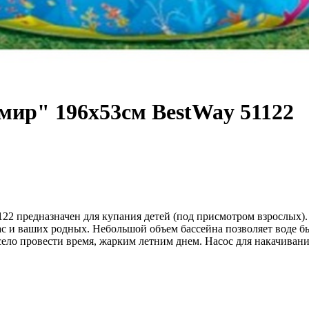
мир" 196х53см BestWay 51122
22 предназначен для купания детей (под присмотром взрослых).
с и ваших родных. Небольшой объем бассейна позволяет воде б
село провести время, жарким летним днем. Насос для накачиван