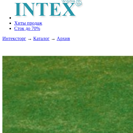
Хиты продаж
Сток до 70%
Интексторг
→
Каталог
→
Архив