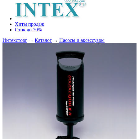
Хиты продаж
Сток до 70%
Интексторг
→
Каталог
→
Насосы и аксессуары