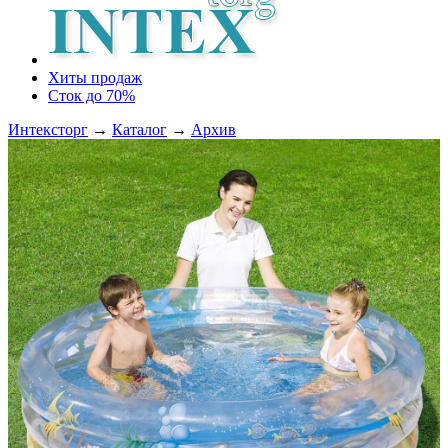
Хиты продаж
Сток до 70%
Интексторг
→
Каталог
→
Архив