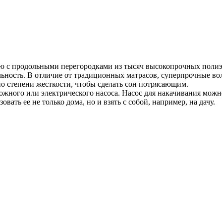
ию с продольными перегородками из тысяч высокопрочных пол
ость. В отличие от традиционных матрасов, суперпрочные вол
о степени жесткости, чтобы сделать сон потрясающим.
ожного или электрического насоса. Насос для накачивания можн
ать ее не только дома, но и взять с собой, например, на дачу.