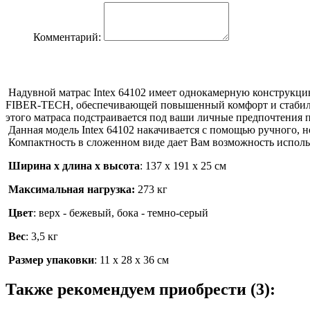
Комментарий:
Надувной матрас Intex 64102 имеет однокамерную конструкц
FIBER-TECH, обеспечивающей повышенный комфорт и стабильн
этого матраса подстраивается под ваши личные предпочтения п
Данная модель Intex 64102 накачивается с помощью ручного, н
Компактность в сложенном виде дает Вам возможность использов
Ширина х длина х высота
: 137 х 191 х 25 см
Максимальная нагрузка:
273 кг
Цвет
: верх - бежевый, бока - темно-серый
Вес
: 3,5 кг
Размер упаковки
: 11 х 28 х 36 см
Также рекомендуем приобрести (3):