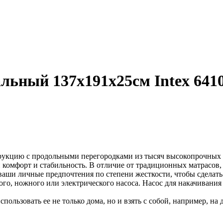
льный 137х191х25см Intex 641
трукцию с продольными перегородками из тысяч высокопрочны
мфорт и стабильность. В отличие от традиционных матрасов,
 ваши личные предпочтения по степени жесткости, чтобы сделат
ого, ножного или электрического насоса. Насос для накачивани
льзовать ее не только дома, но и взять с собой, например, на д