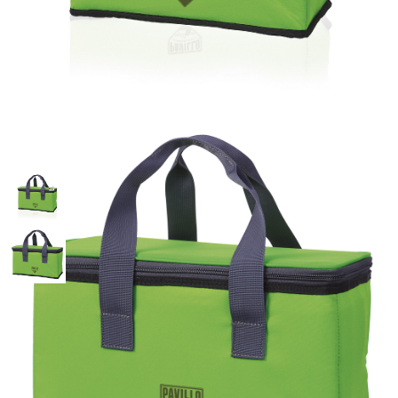
Термосумка 25л, 26х42х26см
зеленая BestWay 68037
Артикул: 68037