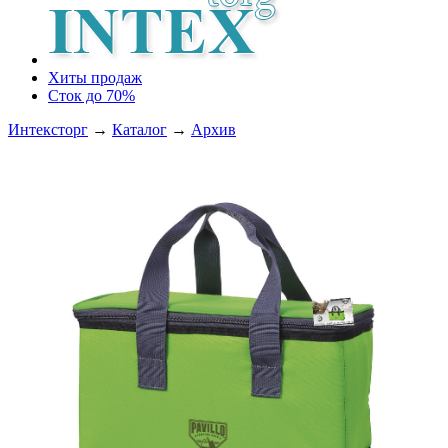
Хиты продаж
Сток до 70%
Интексторг
→
Каталог
→
Архив