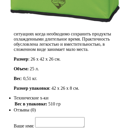
850
.-
Узнать о поступлении
Описание
Термосумка BestWay 68037 25 литров незаменима в
ситуациях когда необходимо сохранить продукты
охлажденными длительное время. Практичность
обусловлена легкостью и вместительностью, в
сложенном виде занимает мало места.
Размер
: 26 х 42 х 26 см.
Объем:
25 л.
Вес
: 0,51 кг.
Размер упаковки
: 42 х 26 х 8 см.
Технические х-ки
Вес в упаковке:
510 гр
Отзывы (0)
Ваше имя: