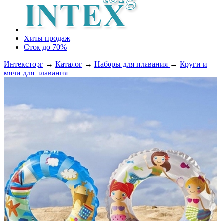
Хиты продаж
Сток до 70%
Интексторг
→
Каталог
→
Наборы для плавания
→
Круги и
мячи для плавания