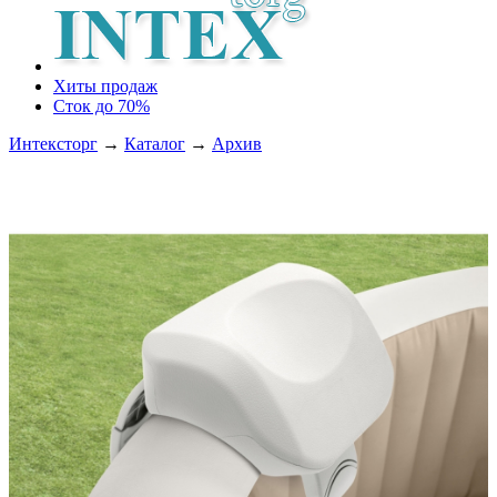
Хиты продаж
Сток до 70%
Интексторг
→
Каталог
→
Архив