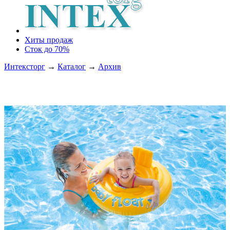
Хиты продаж
Сток до 70%
Интексторг
→
Каталог
→
Архив