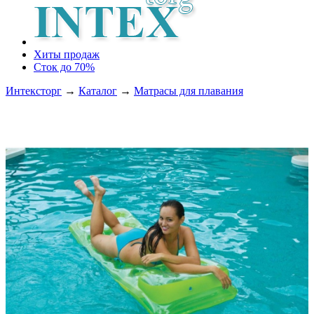
Хиты продаж
Сток до 70%
Интексторг
→
Каталог
→
Матрасы для плавания