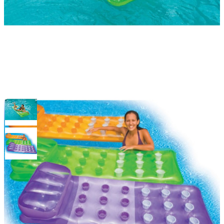
Матрас цветной с лунками с
подголовником 188х71см, 3
цвета, Intex 58890