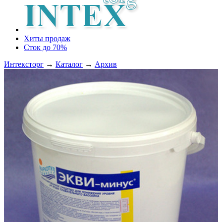
Хиты продаж
Сток до 70%
Интексторг
→
Каталог
→
Архив