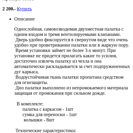
2 200
.-
Купить
Описание
Однослойная, самовозводимая двухместная палатка с
одним входом и тремя вентилируемыми клапанами.
Дверь удобно фиксируется в свернутом виде что очень
удобно при проветривании палатки или в жаркую пору.
Время установки займет не более 3-х минут. При
установке не придется прилагать какие то усилия,
достаточно извлечь палатку из чехла и она
автоматически раскладывается за счет подпружиненных
дуг каркаса.
Водоустойчивая ткань палатки пропитана средством
для огнезащиты.
Дно палатки выполнено из непромокаемого материала
защищая от промокания при сильном дожде.
В комплекте:
палатка с каркасом - 1шт
сумка для переноски - 1шт
колышки - 8шт
Технические характеристики: