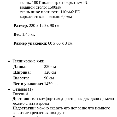
ткань: 180Т полиэстр с покрытием РU
водяной столб: 1500мм
ткань низа: плотность 110г/м2 РЕ
каркас: стекловолокно 6,0мм
Размер
: 220 х 120 х 90 см.
Вес
: 1,45 кг.
Размер упаковки
: 60 х 60 х 3 см.
Технические х-ки
Длина:
220 см
Ширина:
120 см
Высота:
90 см
Вес в упаковке:
1450 гр
Отзывы (1)
Евгений
Достоинства:
комфортная ,просторная для двоих ,смело
можно спать втроем
Недостатки:
можно сказать что нет,разве что немного
короткие крепления под дуги