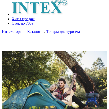
Хиты продаж
Сток до 70%
Интексторг
→
Каталог
→
Товары для туризма