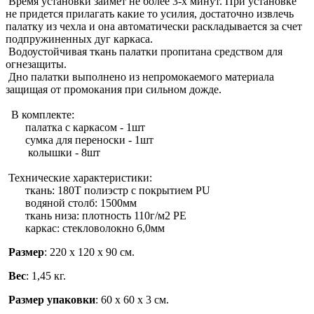
Время установки займет не более 3-х минут. При установке
не придется прилагать какие то усилия, достаточно извлечь
палатку из чехла и она автоматически раскладывается за счет
подпружиненных дуг каркаса.
Водоустойчивая ткань палатки пропитана средством для
огнезащиты.
Дно палатки выполнено из непромокаемого материала
защищая от промокания при сильном дожде.
В комплекте:
палатка с каркасом - 1шт
сумка для переноски - 1шт
колышки - 8шт
Технические характеристики:
ткань: 180Т полиэстр с покрытием РU
водяной столб: 1500мм
ткань низа: плотность 110г/м2 РЕ
каркас: стекловолокно 6,0мм
Размер
: 220 х 120 х 90 см.
Вес
: 1,45 кг.
Размер упаковки
: 60 х 60 х 3 см.