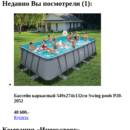
Недавно Вы посмотрели (1):
Бассейн каркасный 549х274х132см Swing pools Р20-
2052
48 600.-
Купить
Компания «Интексторг»