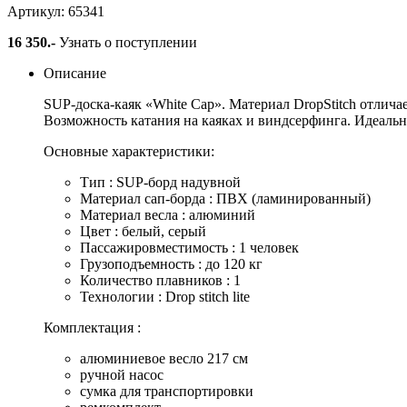
Артикул: 65341
16 350
.-
Узнать о поступлении
Описание
SUP-доска-каяк «White Cap». Материал DropStitch отлича
Возможность катания на каяках и виндсерфинга. Идеальн
Основные характеристики:
Тип : SUP-борд надувной
Материал сап-борда : ПВХ (ламинированный)
Материал весла : алюминий
Цвет : белый, серый
Пассажировместимость : 1 человек
Грузоподъемность : до 120 кг
Количество плавников : 1
Технологии : Drop stitch lite
Комплектация :
алюминиевое весло 217 см
ручной насос
сумка для транспортировки