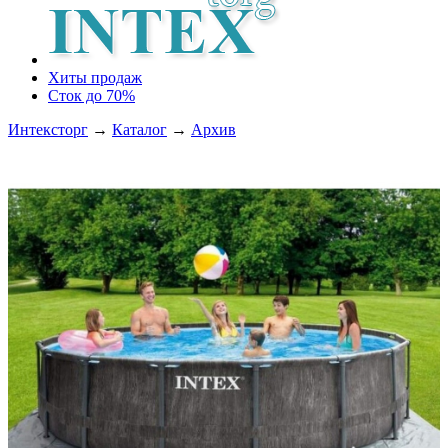
Хиты продаж
Сток до 70%
Интексторг
→
Каталог
→
Архив