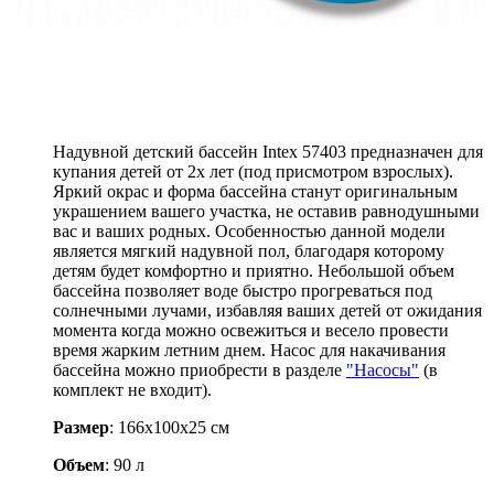
Артикул: 57403
750
.-
Узнать о поступлении
Описание
Надувной детский бассейн Intex 57403 предназначен для
купания детей от 2х лет (под присмотром взрослых).
Яркий окрас и форма бассейна станут оригинальным
украшением вашего участка, не оставив равнодушными
вас и ваших родных. Особенностью данной модели
является мягкий надувной пол, благодаря которому
детям будет комфортно и приятно. Небольшой объем
бассейна позволяет воде быстро прогреваться под
солнечными лучами, избавляя ваших детей от ожидания
момента когда можно освежиться и весело провести
время жарким летним днем. Насос для накачивания
бассейна можно приобрести в разделе
"Насосы"
(в
комплект не входит).
Размер
: 166х100х25 см
Объем
: 90 л