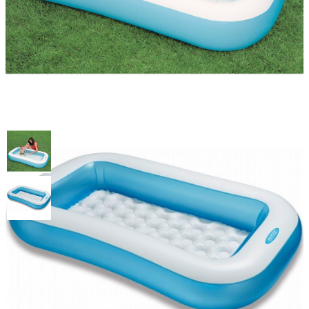
Бассейн детский с надувным
дном 166х100х28см, Intex
57403