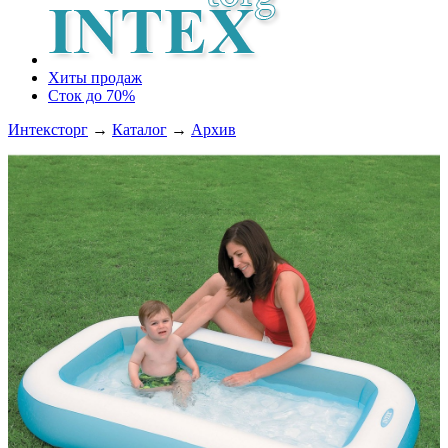
Хиты продаж
Сток до 70%
Интексторг
→
Каталог
→
Архив