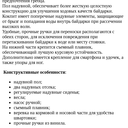
предпочтения гребца.
Пол надувной, обеспечивает более жесткую целостную
конструкцию для улучшения ходовых качеств байдарки.
Кокпит имеет поперечные надувные элементы, защищающие
от брызг и попадания воды внутрь байдарки при рассечении
высоких волн.
Удобные, прочные ручки для переноски располагаются с
обеих сторон, для исключения повреждения при
перетаскивании байдарки к воде или месту стоянки.
На нижней части крепится съемный плавник,
обеспечивающий лучшую курсовую устойчивость.
Дополнительно имеется крепление для смартфона и удочек, а
также упоры для ног.
Конструктивные особенности
:
надувной пол;
два надувных отсека;
регулируемые надувные сиденья;
весла;
насос ручной;
съемный плавник;
веревка на кормовой и носовой части для удобства
швартовки;
прочные ручки из винила.