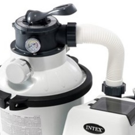
4000 л/ч 26644
ханической очистки воды в бассейне. В качестве фильтрующего
рической формы, насосом, шестипозиционным клапаном перекл
есей, чем у насосов с бумажными фильтрующими элементами;
кой замены – один раз в 4-5 лет;
/ч);
ми для автоматической работы;