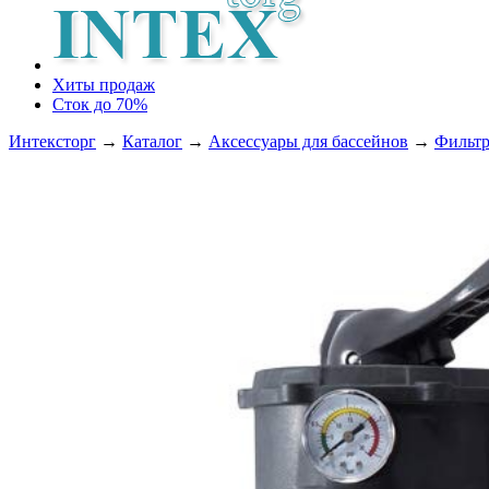
Хиты продаж
Сток до 70%
Интексторг
→
Каталог
→
Аксессуары для бассейнов
→
Фильтр