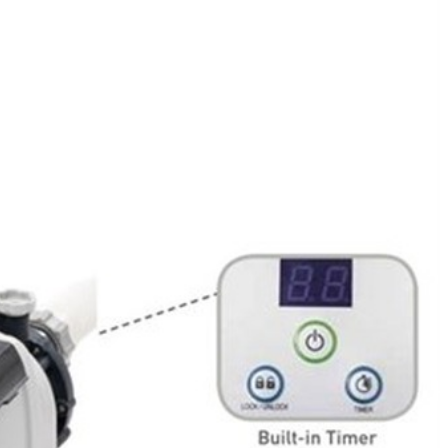
 элемента используется специально просеянный кварцевый
ючения режимов работы, манометром для индикации давления