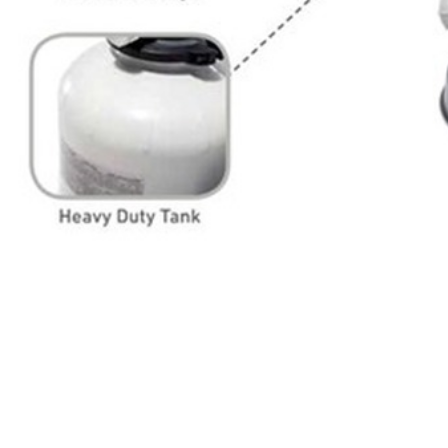
коррозиестойкий резервуар для фильтрующего элемен
Песочный фильтр-насос 26644 Intex может использоватьс
Технические характеристики:
производительность насоса: 4 000 л/ч;
мощность насоса: 0,25 л.с.
потребляемая мощность: 0,65 кВт
диаметр фильтра: 254 мм
масса кварцевого песка: 12 кг
размер частиц песка: 0,45-0,85 мм.
Масса установки (без песка):
13,3 кг
Размер упаковки:
85 х 46 х 45 см
ВНИМАНИЕ!!! Фильтрующий элемент (кварцевый пес
Технические х-ки
Тип фильтра:
песчаный
Вес в упаковке:
13000 гр
Отзывы (0)