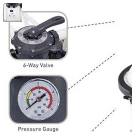
Песочный фильтр-насос 220В, 
Артикул: 26644
10 350
.-
Купить
Описание
Песочный фильтр-насос 26644 Intex предназначен для ме
песок (0,45-0,85 мм).
Фильтрующая установка комплектуется фильтром цилинд
в системе.
Основные преимущества:
выше степень очистки воды от механических прим
фильтрующий элемент (кварцевый песок) требует ред
мощный насос (0,25 л.с., производительность 4 000 л
таймер с предустановленными 2-12 часовыми цикла