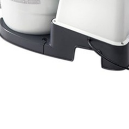
та (25,4 см).
я с любыми бассейнами Intex.
ок) в комплект НЕ ВХОДИТ!!!