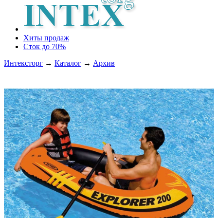
Хиты продаж
Сток до 70%
Интексторг
→
Каталог
→
Архив