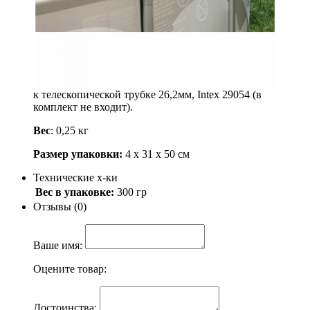
Артикул: 29050
250
.-
Узнать о поступлении
Описание
Сачок для очистки воды от плавучего мусора. Крепится
к телескопической трубке 26,2мм, Intex 29054 (в
комплект не входит).
Вес
: 0,25 кг
Размер упаковки:
4 х 31 х 50 см
Технические х-ки
Вес в упаковке:
300 гр
Отзывы (0)
Ваше имя:
Оцените товар:
Достоинства: