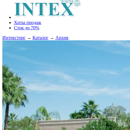
Хиты продаж
Сток до 70%
Интексторг
→
Каталог
→
Архив