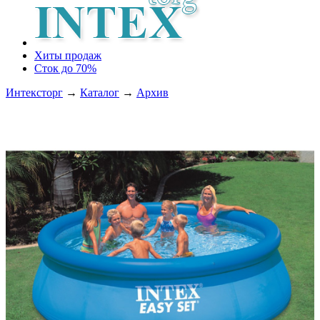
Хиты продаж
Сток до 70%
Интексторг
→
Каталог
→
Архив