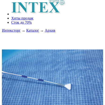
Хиты продаж
Сток до 70%
Интексторг
→
Каталог
→
Архив