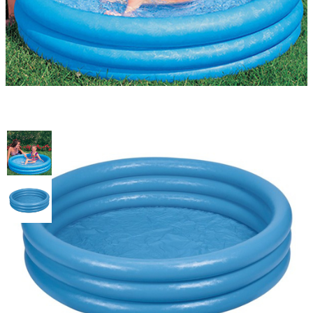
Бассейн детский "Синий
кристалл" 114х25см Intex
59416