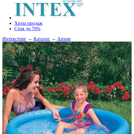
Хиты продаж
Сток до 70%
Интексторг
→
Каталог
→
Архив