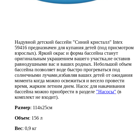
Артикул: 59416
400
.-
Узнать о поступлении
Описание
Надувной детский бассейн "Синий кристалл" Intex
59416 предназначен для купания детей (под присмотром
взрослых). Яркий окрас и форма бассейна станут
оригинальным украшением вашего участка,не оставив
равнодушными вас и ваших родных. Небольшой объем
бассейна позволяет воде быстро прогреваться под
солнечными лучами,избавляя ваших детей от ожидания
момента когда можно освежиться и весело провести
время, жарким летним днем. Насос для накачивания
бассейна можно приобрести в разделе
"Насосы"
(в
комплект не входит).
Размер
: 114х25см
Объем
: 156 л
Вес
: 0,9 кг