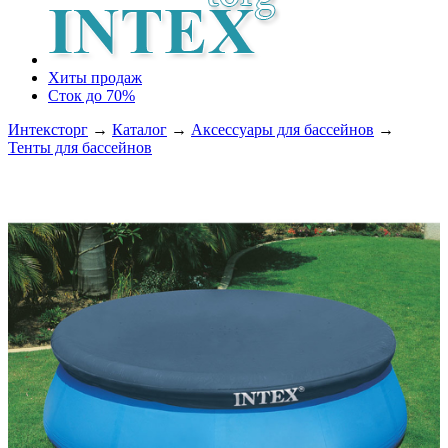
Хиты продаж
Сток до 70%
Интексторг
→
Каталог
→
Аксессуары для бассейнов
→
Тенты для бассейнов