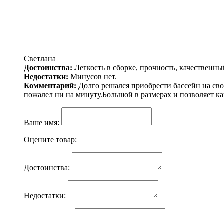
Комментарий:
Обязательно нужен подогрев. Не прогрева
Владимир.
Достоинства:
Все.
Недостатки:
Нет.
Комментарий:
Этот бассейн - просто спасение от жары.
устойчивая.У нас бассейн стоял до ноября, и чтобы вода 
Светлана
Достоинства:
Легкость в сборке, прочность, качественны
Недостатки:
Минусов нет.
Комментарий:
Долго решался приобрести бассейн на св
пожалел ни на минуту.Большой в размерах и позволяет к
Ваше имя:
Оцените товар:
Достоинства:
Недостатки: