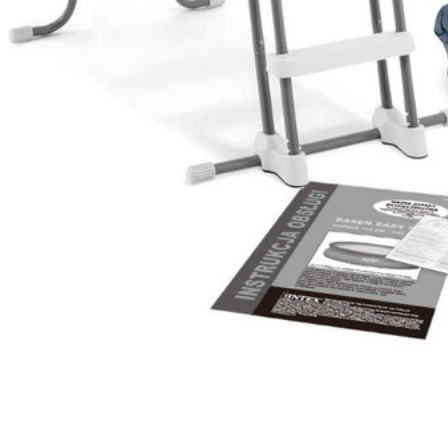
Размер упаковки:
76 х 54 х 151 см
В комплекте:
песочный фильтр-насос производительностью 4500л
лестница
тент
подстилка под бассейн
ремонтный комплект
сливной клапан
Технические х-ки
Длина:
549 см
Ширина:
274 см
Высота:
132 см
Фильтр:
есть
Хлоргенератор:
нет
Встроенный насос:
нет
Тип фильтра:
песчаный
Вес в упаковке:
129400 гр
Отзывы (3)
Валера
Достоинства:
большой глубокий
Недостатки:
За день при + 30 без облаков не прогреваетс