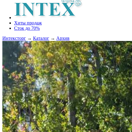
Хиты продаж
Сток до 70%
Интексторг
→
Каталог
→
Архив