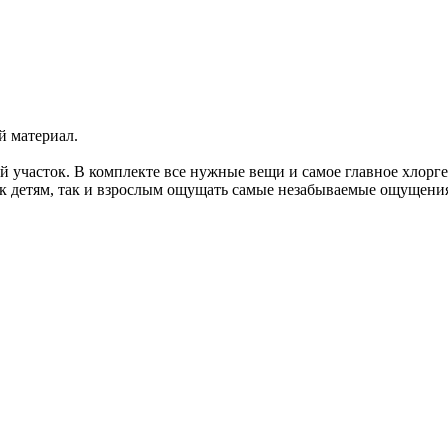
ется на солнце за день
Бассейн стоит на песке.Сделан он из прочного материала. В комп
была теплая, мы купили обогреватель для бассейна.
й материал.
ой участок. В комплекте все нужные вещи и самое главное хлорг
ак детям, так и взрослым ощущать самые незабываемые ощущения!