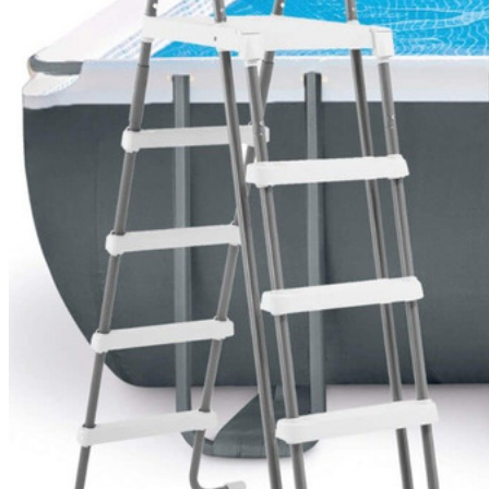
Бассейн каркасный 549х274х13
Артикул: 26356
58 950
.-
Узнать о поступлении
Описание
Практичный сборный каркасный бассейн Intex 26356, обла
Песочный фильтр-насос производительностью 4500л/ч, 
Чаша бассейна изготовлена из высококачественного тре
Стойки каркаса металлические с покрытием.
Удобный сливной клапан позволяет присоединить садовый
При сборке бассейна следуйте рекомендациям, указанны
Дополнительно вы можете приобрести аксессуары для кар
Химические средства для обеззараживания воды можно п
Размер:
549 х 274 х 132 см.
Объем:
17 203 л.
Вес:
130 кг.