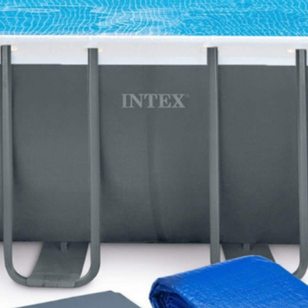
2см Intex 26356
дает оригинальной конструкцией, которая позволяет собрать ба
диаметр шлангов 38мм
(песок в комплект не входит)
.
хслойного ПВХ.
 шланг, что дает возможность слить воду в любое место.
м в инструкции.
касного бассейна Intex 26356 в разделе
"Аксессуары для бассей
одобрать в разделе
"Химия для бассейнов"
или также выбрать и