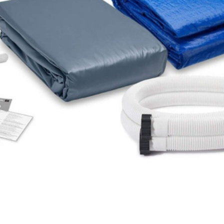
/ч
я если чистая вода