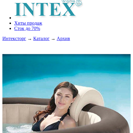
Хиты продаж
Сток до 70%
Интексторг
→
Каталог
→
Архив