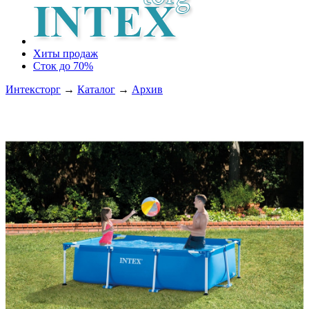
Хиты продаж
Сток до 70%
Интексторг
→
Каталог
→
Архив