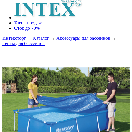
Хиты продаж
Сток до 70%
Интексторг
→
Каталог
→
Аксессуары для бассейнов
→
Тенты для бассейнов