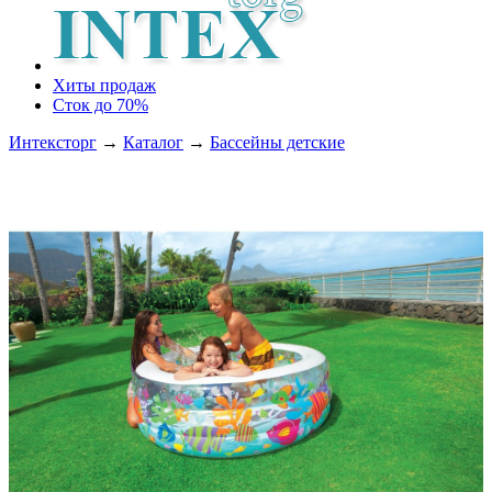
Хиты продаж
Сток до 70%
Интексторг
→
Каталог
→
Бассейны детские