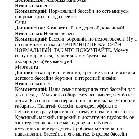
Недостатки:
есть
Комментарий:
Нормальный бассейн,но есть минусы
например долго вода греется
Саша
Достоинства:
Компактный, не дорогой, красивый!
Недостатки:
Недолговечен
Комментарий:
Бассейн хороший, но недолговечен! Ну а
на год может и хватит! ВПРИНЦИПЕ БАССЕЙН
НОРМАЛЬНЫЙ, ТАК ЧТО ПОКУУПАЙТЕ. Моему
сыну понравился, купается там с братиком
двоюродным)Рекомендую!
Маргарита
Достоинства:
прочный винил, крепкие устойчивые для
детского бассейна бортики, интересный дизайн
Недостатки:
нет
Комментарий:
Наша семья прикупила этот бассейн для
дачи и сада. Мы часто собираемся все вместе, тем более
летом. Бассейн взяли первый попавшийся, нас устроили
габариты. Налитый бассейн выглядел эффектно.
Ребятишки сразу бросились к нему и начали плескаться.
Красивый, мягкий, широкий и достаточно глубокий, он
заинтересовал всех от мала до велика. В него
вместилось четверо детей. Проблема возникла при
накачивании бассейна и его мытье. В целом бассейн