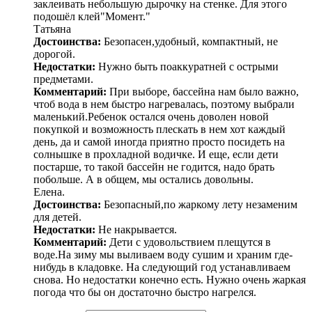
заклеивать небольшую дырочку на стенке. Для этого
подошёл клей"Момент."
Татьяна
Достоинства:
Безопасен,удобный, компактный, не
дорогой.
Недостатки:
Нужно быть поаккуратней с острыми
предметами.
Комментарий:
При выборе, бассейна нам было важно,
чтоб вода в нем быстро нагревалась, поэтому выбрали
маленький.Ребенок остался очень доволен новой
покупкой и возможность плескать в нем хот каждый
день, да и самой иногда приятно просто посидеть на
солнышке в прохладной водичке. И еще, если дети
постарше, то такой бассейн не годится, надо брать
побольше. А в общем, мы остались довольны.
Елена.
Достоинства:
Безопасный,по жаркому лету незаменим
для детей.
Недостатки:
Не накрывается.
Комментарий:
Дети с удовольствием плещутся в
воде.На зиму мы выливаем воду сушим и храним где-
нибудь в кладовке. На следующий год устанавливаем
снова. Но недостатки конечно есть. Нужно очень жаркая
погода что бы он достаточно быстро нагрелся.