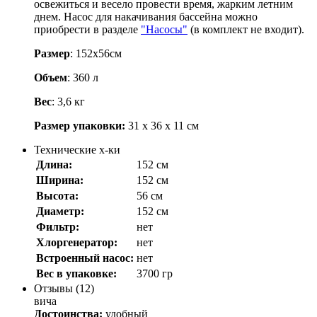
освежиться и весело провести время, жарким летним
днем. Насос для накачивания бассейна можно
приобрести в разделе
"Насосы"
(в комплект не входит).
Размер
: 152х56см
Объем
: 360 л
Вес
: 3,6 кг
Размер упаковки:
31 х 36 х 11 см
Технические х-ки
Длина:
152 см
Ширина:
152 см
Высота:
56 см
Диаметр:
152 см
Фильтр:
нет
Хлоргенератор:
нет
Встроенный насос:
нет
Вес в упаковке:
3700 гр
Отзывы (12)
вича
Достоинства:
удобный