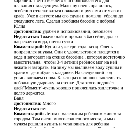
хороший. Почти всё лето я использовала его для
плавания с младенцем. Малышу очень нравилось,
особенно отталкиваться ножками и ручками от мягких
краёв. Уже в августе мы его сдули и помыли, убрали до
следущего лета. Сделан вообщем бассейн с добром!
Юлия
Достоинства:
удобен в использовании, безопасен
Недостатки:
Тяжело найти прокол в бассейне, долго
нагревается вода, почти сутки
Комментарий:
Купили уже три года назад. Очень
понравился внукам. Они с удовольствием плещутся в
воде и загорают на стенке бассейна., которая достаточно
вместительна., чтобы 3-4 летний ребёнок мог на ней
лежать и загорать. На зиму мы выливаем воду сушим и
храним где-нибудь в кладовке. На следующий год
устанавливаем снова. Как-то раз пришлось заклеивать
небольшую дырочку на стенке. Для этого подошёл
клей"Момент"-очень хорошо приклеилась заплаточка и
долго держится.
Ваня
Достоинства:
Много
Недостатки:
нет
Комментарий:
Летом с маленьким ребенком живем за
городом. Там очень много солнечного места, и мы с
мужем решили купить и установить для ребенка