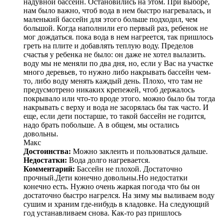
надувной бассейн. Остановились на этом. При выборе,
нам было важно, чтоб вода в нем быстро нагревалась, и
маленький бассейн для этого больше подходил, чем
большой. Когда наполнили его первый раз, ребенок не
мог дождаться. пока вода в нем нагреется, так пришлось
греть на плите и добавлять теплую воду. Пределов
счастья у ребенка не было: он даже не хотел вылазить.
воду мы не меняли по два дня, но, если у Вас на участке
много деревьев, то нужно либо накрывать бассейн чем-
то, либо воду менять каждый день. Плохо, что там не
предусмотрено никаких крепежей, чтоб держалось
покрывало или что-то вроде этого. можно было бы тогда
накрывать с верху и вода не засорялась бы так часто. И
еще, если дети постарше, то такой бассейн не годится,
надо брать побольше. А в общем, мы остались
довольны.
Макс
Достоинства:
Можно заклеить и пользоваться дальше.
Недостатки:
Вода долго нагревается.
Комментарий:
Бассейн не плохой. Достаточно
прочный.Дети конечно довольны.Но недостатки
конечно есть. Нужно очень жаркая погода что бы он
достаточно быстро нагрелся. На зиму мы выливаем воду
сушим и храним где-нибудь в кладовке. На следующий
год устанавливаем снова. Как-то раз пришлось