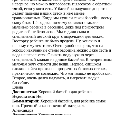
наверное, но можно попробовать пылесосом с обратной
тягой, если у кого есть. У бассейна надувное дно, что
делает падения наших деток в нем менее
травмоопасным. Когда мы купили такой бассейн, моему
сыну было 1,5 годика, поэтому оставлять такого
маленько ребенка в бассейне, даже под присмотром
родителей не безопасно. Мы садили сына в
специальный детский круг с дырочками для ножек.
Восторгу ребенка не было предела. Ну, конечно и
нашему с мужем тоже. Очень удобно еще то, что на
хорошо накачанные стены бассейна можно даже сесть и
вода не перельется. Сливать воду нужно через
специальный клапан на днище бассейна. К неприятным
мелочам хочу отнести две вещи. Первое, слишком
сложно найти прокол на прозрачных боковых стенах,
практически не возможно. Что мы только не пробовали.
Второе, очень долго надувать, и нагревать воду в
бассейне.
Елена
Достоинства:
Хороший бассейн для ребенка
Недостатки:
Нет
Комментарий:
Хороший бассейн, для ребенка самое
оно. Прочный и качественный материал.
Александра
Достоинства:
Хорошая ванночка