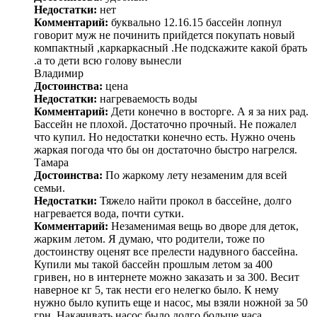
Недостатки:
нет
Комментарий:
буквально 12.16.15 бассейн лопнул
говорит муж не починить прийдется покупать новый
компактный ,каркаркасный .Не подскажите какой брать
.а то дети всю голову вынесли
Владимир
Достоинства:
цена
Недостатки:
нагреваемость воды
Комментарий:
Дети конечно в восторге. А я за них рад.
Бассейн не плохой. Достаточно прочный. Не пожалел
что купил. Но недостатки конечно есть. Нужно очень
жаркая погода что бы он достаточно быстро нагрелся.
Тамара
Достоинства:
По жаркому лету незаменим для всей
семьи.
Недостатки:
Тяжело найти прокол в бассейне, долго
нагревается вода, почти сутки.
Комментарий:
Незаменимая вещь во дворе для деток,
жарким летом. Я думаю, что родители, тоже по
достоинству оценят все прелести надувного бассейна.
Купили мы такой бассейн прошлым летом за 400
гривен, но в интернете можно заказать и за 300. Весит
наверное кг 5, так нести его нелегко было. К нему
нужно было купить еще и насос, мы взяли ножной за 50
грн. Накачивать насос было долго больше часа