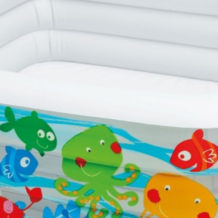
азначен для купания детей (под присмотром взрослых). Уникаль
инальным украшением вашего участка,не оставив равнодушными 
с от ожидания момента когда можно освежиться и весело провес
кт не входит).