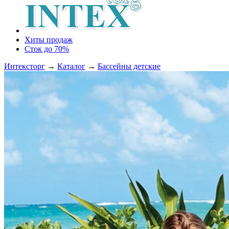
Хиты продаж
Сток до 70%
Интексторг
→
Каталог
→
Бассейны детские