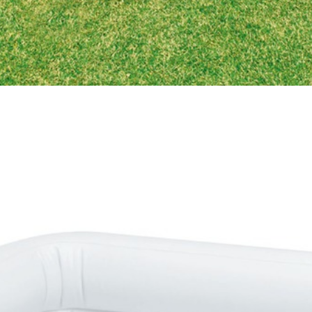
59х159х50см Intex 57471