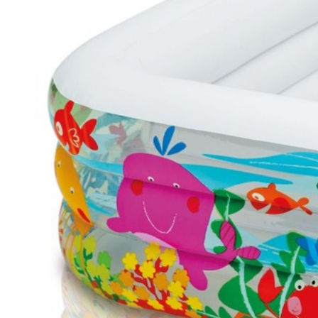
Описание
Надувной семейный бассейн "Аквариум" Intex 57471 предн
и взрослым. Яркий окрас и форма бассейна станут ориг
быстро прогреваться под солнечными лучами,избавляя ва
бассейна можно приобрести в разделе
"Насосы"
(в компле
Размер
: 159х159х50см
Объем
: 340 л
Вес
: 3,7 кг
Размер упаковки
: 31 х 36 х 10 см
Технические х-ки
Длина:
159 см
Ширина:
159 см
Высота:
50 см
Фильтр:
нет
Хлоргенератор:
нет
Встроенный насос:
нет
Вес в упаковке:
3700 гр