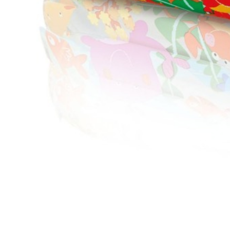
Отзывы (8)
Егор
Достоинства:
местителен крепкий приятная расцветка
Недостатки:
Нет
Комментарий:
Очень даже хороший бассейн , нам с жен
ИСПОЛЬЗОВАНИИ!И просто хорошо в жаркий день попл
Лариса
Достоинства:
Качественные швы, широкие прочные борт
Недостатки:
не обнаружено
Комментарий:
Очень удобно в применении. Можно взять 
безопасный. Мы не пожалели что купили им это летнее у
Федор
Достоинства:
Достаточно просторный и высокий, можно н
Недостатки:
Нет
Комментарий:
Пользуемся им уже 3 месяца. Очень доволь
домашними делами.
Аня.
Достоинства:
Красивый дизайн.
Недостатки:
Пока не увидела.
Комментарий:
Красочный, детям нравится.Также без во
Екатерина
Достоинства:
Хороший, вместительный,красивый
Недостатки:
Нет
Комментарий:
Яркий бассейн с рыбками и черепашками 
кажется, что безгранична) Отличный, в общем, бассейн. С