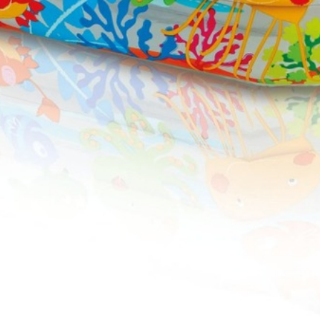
ой нравиться!кит хочет приобрести , но сомневается!?Хочу с
авать детишкам!
ики, красивый.
в любое место - где есть вода. Во первых- высокий барьер. Во в
довольствие.
е бояться, что ребенок вылезет из него или перевернет. Реком
на покупкой! Ребенка спокойно можно оставить в комнате, не бес
ды наполняли резиновыми шариками,для детей он любимая игру
привлекает детишек) Камеры там 2, что повышает безопасность.
амое то поставить летом на даче для детей)