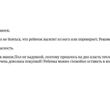
 размер и для детишек до пяти лет.Кроме того, этот бассейн дос
манеж.
не бояться, что ребенок вылезет из него или перевернет. Реко
асность.
 манеж.Пол не надувной, поэтому пришлось на дно класть теплое
Очень довольна покупкой! Ребенка можно спокойно оставить в комн