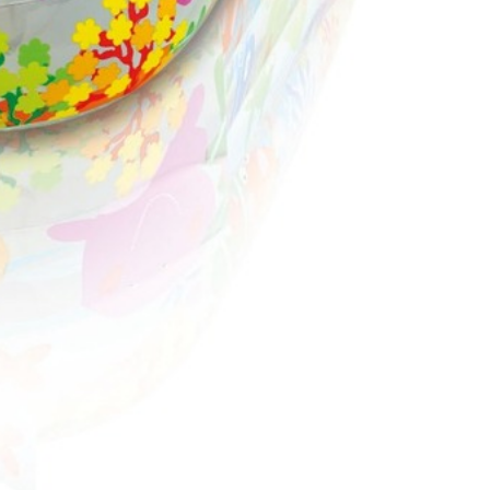
казать , берите не сомневайтесь. ОТЛИЧНЫЙ БАССЕЙН, ПРОСТ В
торых - очень красочный бассейн. Надувается быстро и
ендую!
покоясь, что с ним что то случится, а самой заниматься
шка.
 Стенки довольно высокие. Вместимость детей - иногда