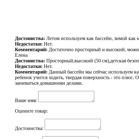
Андрей
Достоинства:
Дает прохладу и радость детям.
Недостатки:
Нет
Комментарий:
Самое главное, что это просто правильный
остыть после жары.
Ангелина
Достоинства:
Летом используем как бассейн, зимой как 
Недостатки:
Нет.
Комментарий:
Достаточно просторный и высокий, можно 
Елена
Достоинства:
Просторный,высокий (50 см),детская безоп
Недостатки:
Нет.
Комментарий:
Данный бассейн мы сейчас используем как
ребенок учится ходить, твердая поверхность - это плюс. 
заниматься домашними делами.
Ваше имя:
Оцените товар:
Достоинства: