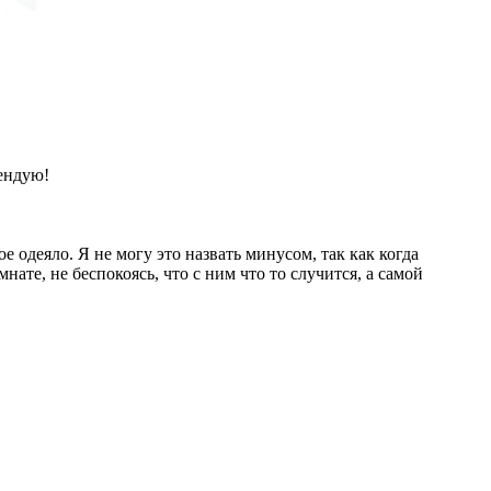
таточен для нескольких взрослых, чтобы бездельничать и
мендую!
 одеяло. Я не могу это назвать минусом, так как когда
ате, не беспокоясь, что с ним что то случится, а самой