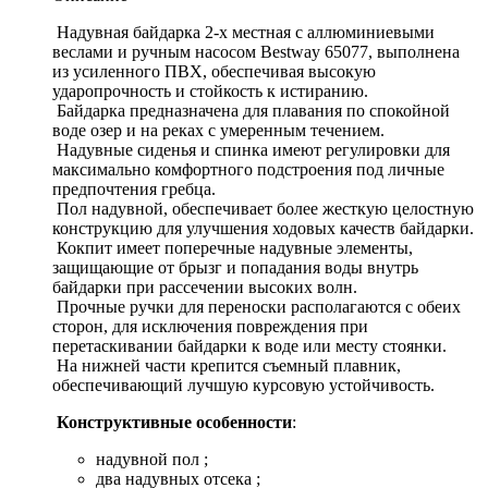
Надувная байдарка 2-х местная с аллюминиевыми
веслами и ручным насосом Bestway 65077, выполнена
из усиленного ПВХ, обеспечивая высокую
ударопрочность и стойкость к истиранию.
Байдарка предназначена для плавания по спокойной
воде озер и на реках с умеренным течением.
Надувные сиденья и спинка имеют регулировки для
максимально комфортного подстроения под личные
предпочтения гребца.
Пол надувной, обеспечивает более жесткую целостную
конструкцию для улучшения ходовых качеств байдарки.
Кокпит имеет поперечные надувные элементы,
защищающие от брызг и попадания воды внутрь
байдарки при рассечении высоких волн.
Прочные ручки для переноски располагаются с обеих
сторон, для исключения повреждения при
перетаскивании байдарки к воде или месту стоянки.
На нижней части крепится съемный плавник,
обеспечивающий лучшую курсовую устойчивость.
Конструктивные особенности
:
надувной пол ;
два надувных отсека ;