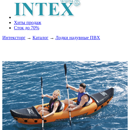
Хиты продаж
Сток до 70%
Интексторг
→
Каталог
→
Лодки надувные ПВХ