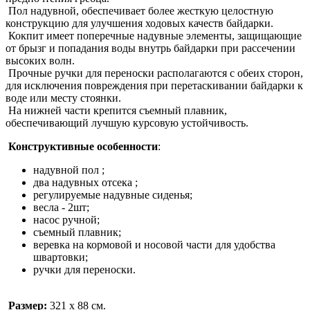
Пол надувной, обеспечивает более жесткую целостную
конструкцию для улучшения ходовых качеств байдарки.
Кокпит имеет поперечные надувные элементы, защищающие
от брызг и попадания воды внутрь байдарки при рассечении
высоких волн.
Прочные ручки для переноски располагаются с обеих сторон,
для исключения повреждения при перетаскивании байдарки к
воде или месту стоянки.
На нижней части крепится съемный плавник,
обеспечивающий лучшую курсовую устойчивость.
Конструктивные особенности
:
надувной пол ;
два надувных отсека ;
регулируемые надувные сиденья;
весла - 2шт;
насос ручной;
съемный плавник;
веревка на кормовой и носовой части для удобства
швартовки;
ручки для переноски.
Размер:
321 х 88 см.