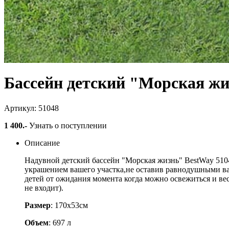
Бассейн детский "Морская жи
Артикул: 51048
1 400
.-
Узнать о поступлении
Описание
Надувной детский бассейн "Морская жизнь" BestWay 5104
украшением вашего участка,не оставив равнодушными ва
детей от ожидания момента когда можно освежиться и ве
не входит).
Размер
: 170х53см
Объем
: 697 л