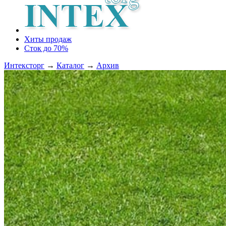
Хиты продаж
Сток до 70%
Интексторг
→
Каталог
→
Архив