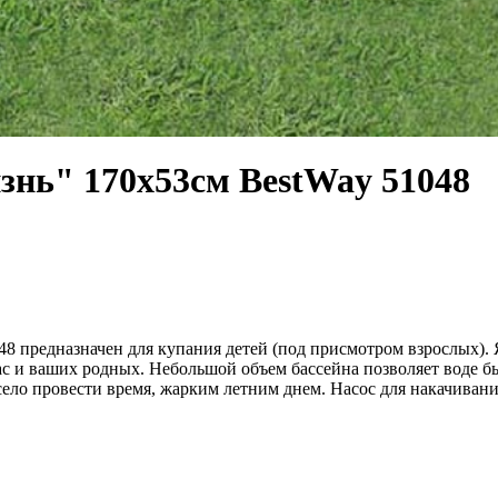
знь" 170х53см BestWay 51048
8 предназначен для купания детей (под присмотром взрослых).
с и ваших родных. Небольшой объем бассейна позволяет воде б
село провести время, жарким летним днем. Насос для накачиван