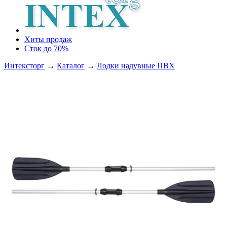
Хиты продаж
Сток до 70%
Интексторг
→
Каталог
→
Лодки надувные ПВХ