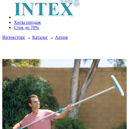
Хиты продаж
Сток до 70%
Интексторг
→
Каталог
→
Архив