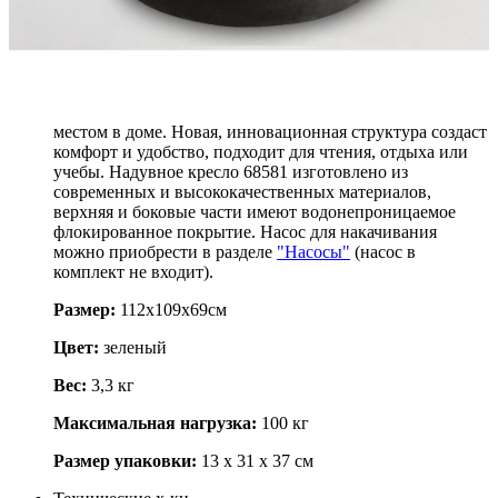
2 350
.-
Узнать о поступлении
Описание
Надувное кресло Intex 68581, будет самым любимым
местом в доме. Новая, инновационная структура создаст
комфорт и удобство, подходит для чтения, отдыха или
учебы. Надувное кресло 68581 изготовлено из
современных и высококачественных материалов,
верхняя и боковые части имеют водонепроницаемое
флокированное покрытие. Насос для накачивания
можно приобрести в разделе
"Насосы"
(насос в
комплект не входит).
Размер:
112х109х69см
Цвет:
зеленый
Вес:
3,3 кг
Максимальная нагрузка:
100 кг
Размер упаковки:
13 х 31 х 37 см