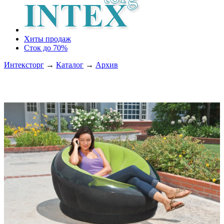
Хиты продаж
Сток до 70%
Интексторг
→
Каталог
→
Архив