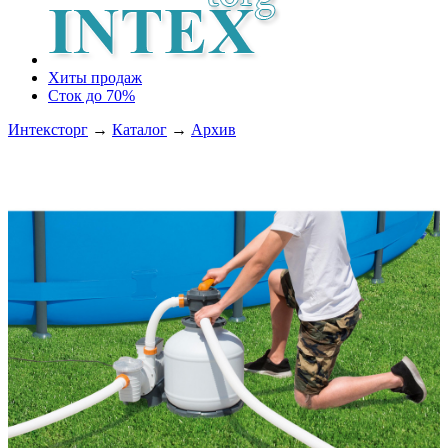
Хиты продаж
Сток до 70%
Интексторг
→
Каталог
→
Архив