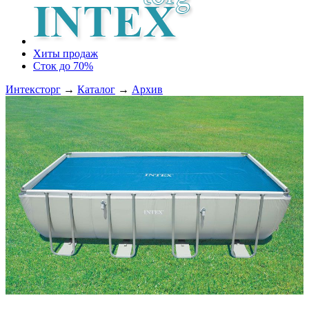
Хиты продаж
Сток до 70%
Интексторг
→
Каталог
→
Архив