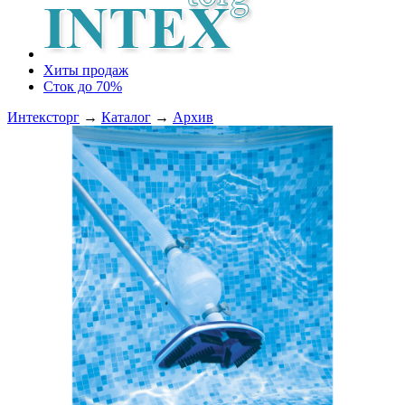
Хиты продаж
Сток до 70%
Интексторг
→
Каталог
→
Архив