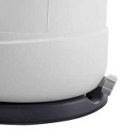
 электролиза из нее выделяется свободный хлор, который не
ы в зависимости от размера бассейна.
воды по трем показателям: уровень свободного хлора, pH и