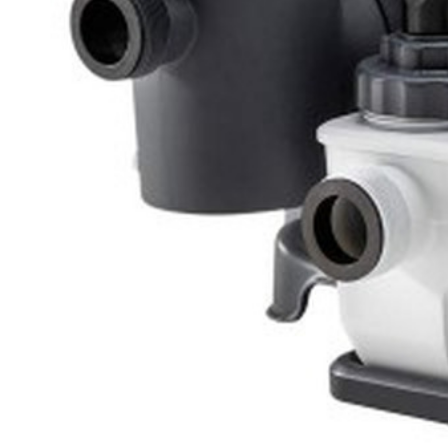
мощность насоса: 0,95 л.с.
потребляемая мощность: 0,65 кВт
диаметр фильтра: 410 мм
масса кварцевого песка: 45 кг
размер частиц песка: 0,45-0,85 мм.
Масса установки (без песка)
: 29,3 кг
Размер упаковки:
50 х 65 х 71 см
Фильтрующий элемент (кварцевый песок) в компле
Хлоргенератор 26680 Intex предназначен для обеззаражи
В качестве реагента используется обычная поваренная со
имеет запаха и не раздражает кожу или слизистую оболочк
Оборудован электролитической решеткой, покрытой са
Для удобства эксплуатации имеет 24-х часовой таймер и
Для проверки работоспособности в комплект включены 50
щелочность.
Технические х-ки
Фильтр:
есть
Хлоргенератор:
есть
Тип фильтра:
песчаный