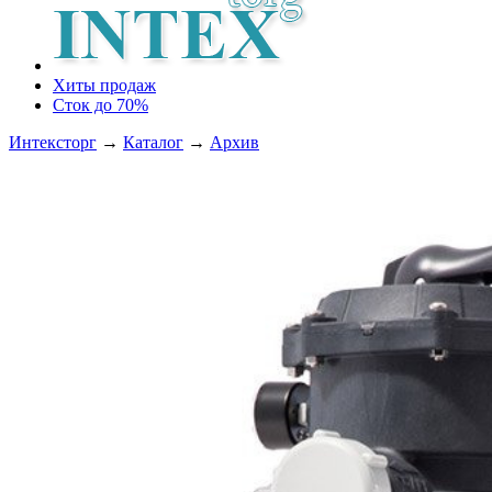
Хиты продаж
Сток до 70%
Интексторг
→
Каталог
→
Архив