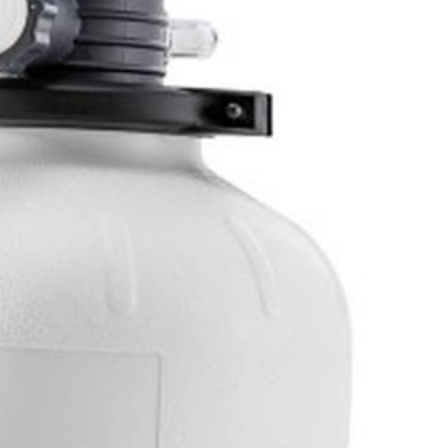
 элемента используется специально просеянный кварцевый
ом переключения режимов работы, манометром для индикации