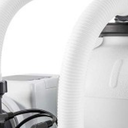
ханической очистки воды в бассейне. В качестве фильтрующего
рической формы (410 мм), насосом, шестипозиционным клапан
есей, чем у насосов с бумажными фильтрующими элементами;
кой замены – один раз в 4-5 лет;
л/ч);
ми для автоматической работы;
нта (41 см).
я с бассейнами Intex, которые имеют плунжерный клапан.