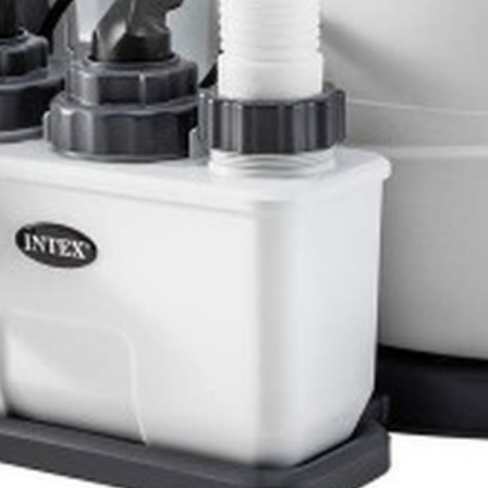
кт НЕ ВХОДИТ
.
вания воды и предотвращения ее цветения.
ль, которую необходимо растворить в бассейне. Далее в процессе
у глаз. Вода становится морской.
моочищающимся титановым сплавом.
 сенсорную панель управления, позволяющую задать режим работ
 тестовых полосок, позволяющих проверить химический состав 