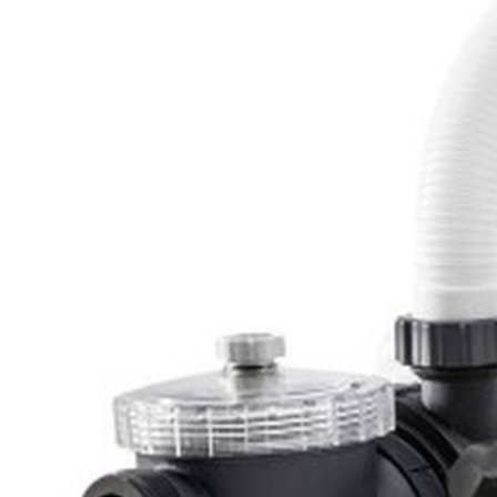
Артикул: 26680
29 100
.-
Узнать о поступлении
Описание
Песочный фильтр-насос 26680 Intex предназначен для ме
песок (0,45-0,85 мм).
Фильтрующая установка комплектуется фильтром цилинд
давления в системе.
Основные преимущества:
выше степень очистки воды от механических прим
фильтрующий элемент (кварцевый песок) требует ред
мощный насос (0,95 л.с., производительность 10 000 
таймер с предустановленными 2-12 часовыми цикла
коррозиестойкий резервуар для фильтрующего элеме
Песочный фильтр-насос 26680 Intex может использоватьс
Технические характеристики:
производительность насоса: 10 000 л/ч;