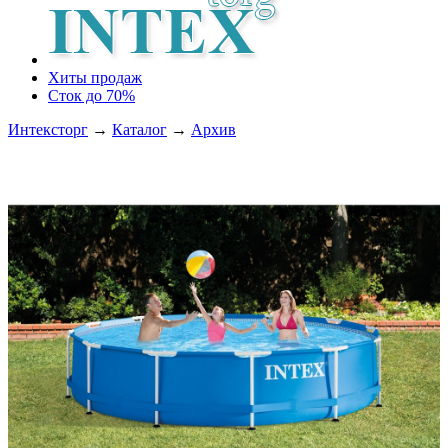
Хиты продаж
Сток до 70%
Интексторг
→
Каталог
→
Архив