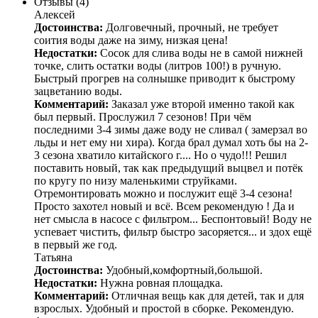
Отзывы (4)
Алексей
Достоинства:
Долговечный, прочный, не требует
соития воды даже на зиму, низкая цена!
Недостатки:
Сосок для слива воды не в самой нижней
точке, слить остатки воды (литров 100!) в ручную.
Быстрый прогрев на солнышке приводит к быстрому
зацветанию воды.
Комментарий:
Заказал уже второй именно такой как
был первый. Прослужил 7 сезонов! При чём
последними 3-4 зимы даже воду не сливал ( замерзал во
льды и нет ему ни хира). Когда брал думал хоть бы на 2-
3 сезона хватило китайского г.... Но о чудо!!! Решил
поставить новый, так как предыдущий выцвел и потёк
по кругу по низу маленькими струйками.
Отремонтировать можно и послужит ещё 3-4 сезона!
Просто захотел новый и всё. Всем рекомендую ! Да и
нет смысла в насосе с фильтром... Беспонтовый! Воду не
успевает чистить, фильтр быстро засоряется... и здох ещё
в первый же год.
Татьяна
Достоинства:
Удобный,комфортный,большой.
Недостатки:
Нужна ровная площадка.
Комментарий:
Отличная вещь как для детей, так и для
взрослых. Удобный и простой в сборке. Рекомендую.